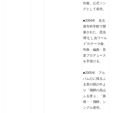
作曲、公式ソン
グとして発売。
■2004年 名古
屋市科学館で開
催された、昆虫
博“むし虫ワール
ド”のテーマ曲、
作曲・編曲・音
楽プロデュース
を手掛ける。
■2005年 アル
バム心に残るふ
る里の唄の中よ
り「飛騨の高山
ふる里ョ」「旅
情・・飛騨」シ
ングル発売。