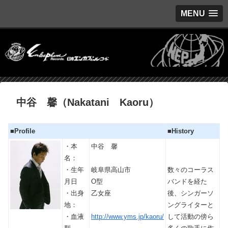
MENU
中谷 馨（Nakatani Kaoru）
■Profile
■History
・本
中谷 馨
名：
・生年
岐阜県高山市
数々のコーラス
月日
O型
バンドを経た
・出身
乙女座
後、シンガーソ
地：
ングライターと
・血液
して活動の傍ら
http://www.yms.jp/kaoru/