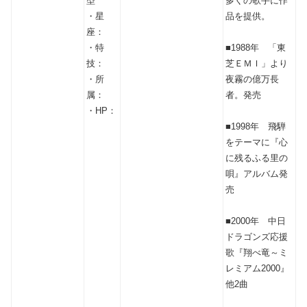
型
多くの歌手に作
・星
品を提供。
座：
・特
■1988年 「東
技：
芝ＥＭＩ」より
・所
夜霧の億万長
属：
者。発売
・HP：
■1998年 飛騨
をテーマに『心
に残るふる里の
唄』アルバム発
売
■2000年 中日
ドラゴンズ応援
歌『翔べ竜～ミ
レミアム2000』
他2曲